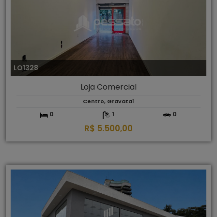
LO1328
Loja Comercial
Centro, Gravataí
0
1
0
R$ 5.500,00