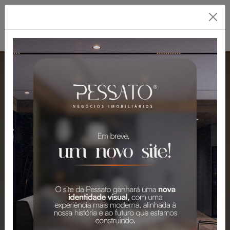
PESSATO: A MELHOR
IMOBILIÁRIA EM
GRAVATAÍ
Mais de 2.300 Imóveis para Venda e
Aluguel em Gravataí e Região.