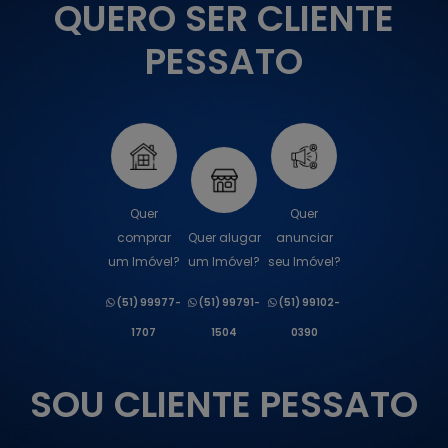
QUERO SER CLIENTE
PESSATO
Quer
Quer
comprar
Quer alugar
anunciar
um Imóvel?
um Imóvel?
seu Imóvel?
(51) 99977-
(51) 99791-
(51) 99102-
1707
1504
0390
SOU CLIENTE PESSATO