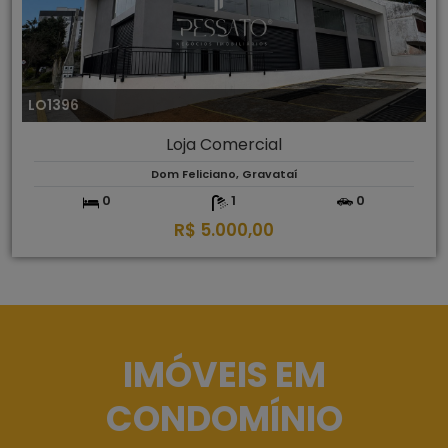
LO1396
Loja Comercial
Dom Feliciano, Gravataí
0
1
0
R$ 5.000,00
IMÓVEIS EM
CONDOMÍNIO