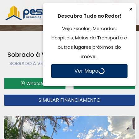
×
Descubra Tudo ao Redor!
Veja Escolas, Mercados,
Hospitais, Meios de Transporte e
outros lugares próximos do
Sobrado à Venda, Centro - Gravataí, RS
imóvel.
SOBRADO À VENDA | SOBRADO | GRAVATAÍ | CENTRO
Ver Mapa
Código: SO0512
WhatsApp
Formulário
SIMULAR FINANCIAMENTO