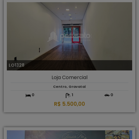
LO1328
Loja Comercial
Centro, Gravataí
0
1
0
R$ 5.500,00