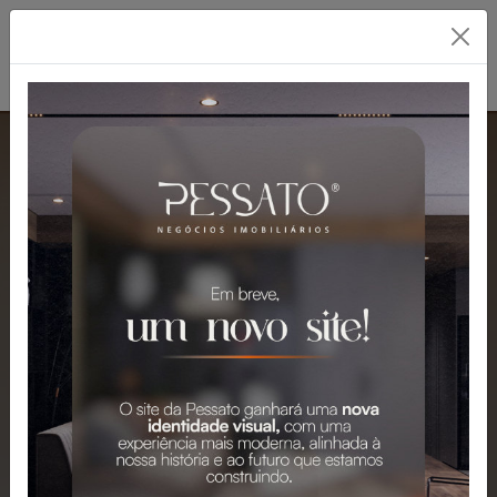
PESSATO: A MELHOR
IMOBILIÁRIA EM
GRAVATAÍ
Mais de 2.300 Imóveis para Venda e
Aluguel em Gravataí e Região.