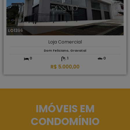
LO1396
Loja Comercial
Dom Feliciano, Gravataí
0
1
0
R$ 5.000,00
IMÓVEIS EM
CONDOMÍNIO