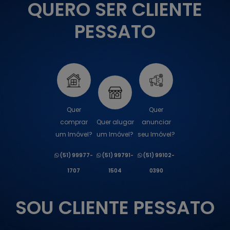
QUERO SER CLIENTE
PESSATO
Quer
Quer
comprar
Quer alugar
anunciar
um Imóvel?
um Imóvel?
seu Imóvel?
(51) 99977-
(51) 99791-
(51) 99102-
1707
1504
0390
SOU CLIENTE PESSATO