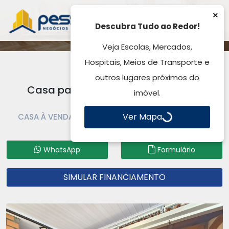
×
Descubra Tudo ao Redor!
Veja Escolas, Mercados,
Hospitais, Meios de Transporte e
outros lugares próximos do
Casa para venda, São Jerônimo -
imóvel.
Gravataí, RS
Ver Mapa
CASA À VENDA | CASA | GRAVATAÍ | SÃO JERÔNIMO
Código: CA9501
WhatsApp
Formulário
SIMULAR FINANCIAMENTO