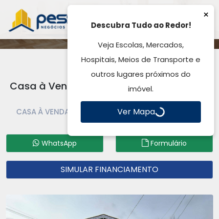
×
Descubra Tudo ao Redor!
Veja Escolas, Mercados,
Hospitais, Meios de Transporte e
outros lugares próximos do
Casa à Venda, Salgado Filho - Gravataí,
imóvel.
RS
Ver Mapa
CASA À VENDA | CASA | GRAVATAÍ | SALGADO FILHO
Código: CA9270
WhatsApp
Formulário
SIMULAR FINANCIAMENTO