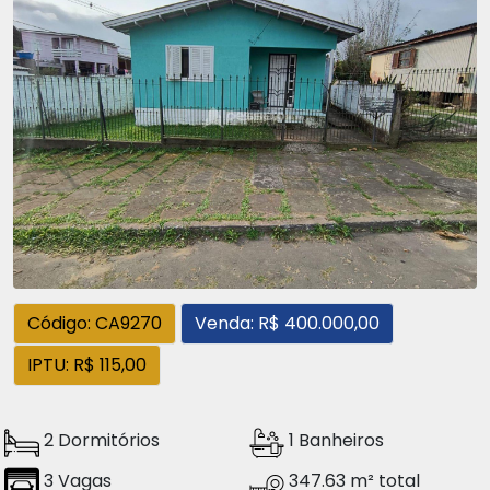
Código: CA9270
Venda: R$ 400.000,00
IPTU: R$ 115,00
2 Dormitórios
1 Banheiros
3 Vagas
347.63 m² total