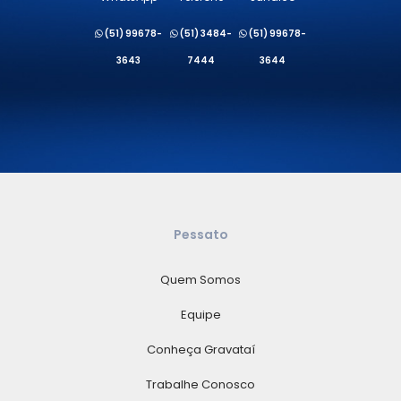
(51) 99678-
(51) 3484-
(51) 99678-
3643
7444
3644
Pessato
Quem Somos
Equipe
Conheça Gravataí
Trabalhe Conosco