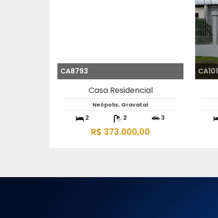
CA8793
CA10
Casa Residencial
Neópolis, Gravataí
2
2
3
R$ 373.000,00