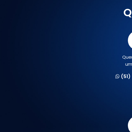
Q
Que
um
(51)