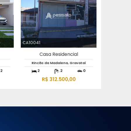
CA10041
Casa Residencial
Rincão da Madalena, Gravataí
2
2
2
0
R$ 312.500,00