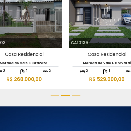
103
CA10139
Casa Residencial
Casa Residencial
Morada do Vale II, Gravataí
Morada do Vale I, Gravataí
2
1
2
2
1
R$ 268.000,00
R$ 529.000,00