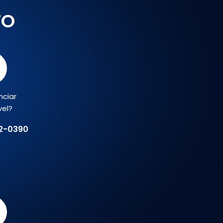
TO
nciar
vel?
02-0390