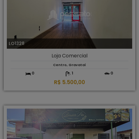
LO1328
Loja Comercial
Centro, Gravataí
0
1
0
R$ 5.500,00