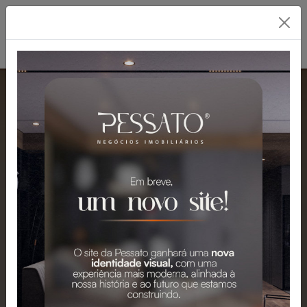
PESSATO: A MELHOR
IMOBILIÁRIA EM
GRAVATAÍ
Mais de 2.300 Imóveis para Venda e
Aluguel em Gravataí e Região.