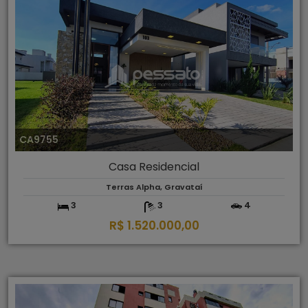
CA9755
Casa Residencial
Terras Alpha, Gravataí
3
3
4
R$ 1.520.000,00