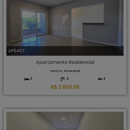
AP5407
Apartamento Residencial
centro, Gravataí
2
2
2
R$ 2.800,00