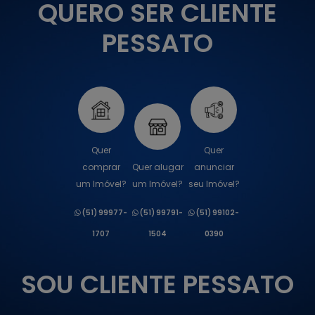
QUERO SER CLIENTE
PESSATO
Quer
Quer
comprar
Quer alugar
anunciar
um Imóvel?
um Imóvel?
seu Imóvel?
(51) 99977-
(51) 99791-
(51) 99102-
1707
1504
0390
SOU CLIENTE PESSATO