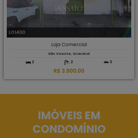
LO1400
Loja Comercial
São Vicente, Gravataí
2
2
3
R$ 3.900,00
IMÓVEIS EM
CONDOMÍNIO