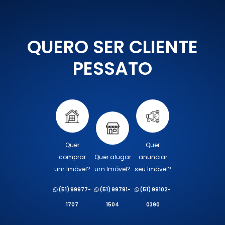
QUERO SER CLIENTE
PESSATO
Quer
Quer
comprar
Quer alugar
anunciar
um Imóvel?
um Imóvel?
seu Imóvel?
(51) 99977-
(51) 99791-
(51) 99102-
1707
1504
0390