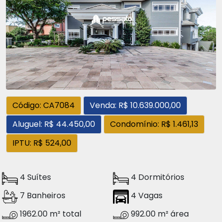
Código: CA7084
Venda: R$ 10.639.000,00
Aluguel: R$ 44.450,00
Condomínio: R$ 1.461,13
IPTU: R$ 524,00
4 Suítes
4 Dormitórios
7 Banheiros
4 Vagas
1962.00 m² total
992.00 m² área