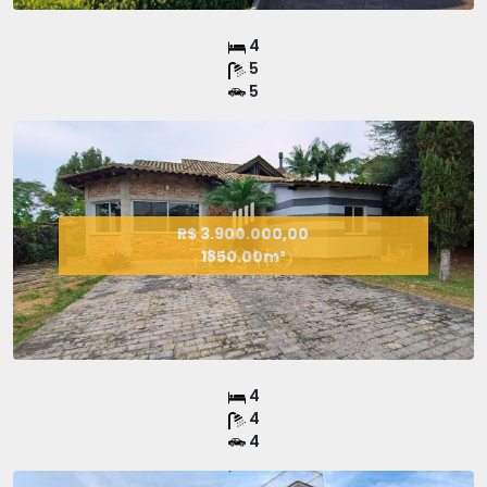
4
5
5
R$ 3.900.000,00
1850.00m²
4
4
4