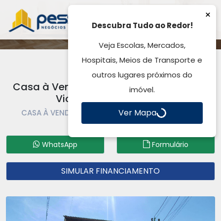
×
Descubra Tudo ao Redor!
Veja Escolas, Mercados,
Hospitais, Meios de Transporte e
outros lugares próximos do
Casa à Venda, por R$ 766.000,00 - São
imóvel.
Vicente - Gravataí, RS
Ver Mapa
CASA À VENDA | CASA | GRAVATAÍ | SÃO VICENTE
Código: CA6049
WhatsApp
Formulário
SIMULAR FINANCIAMENTO