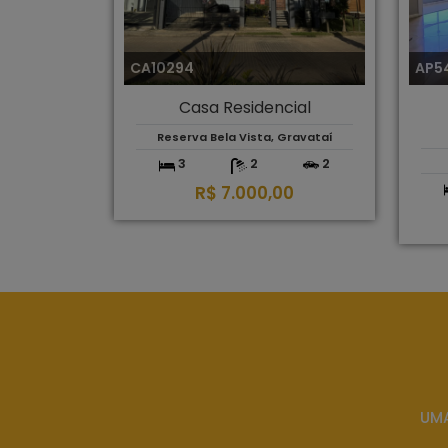
CA10294
AP5
Casa Residencial
Reserva Bela Vista, Gravataí
3
2
2
R$ 7.000,00
UMA