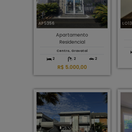
AP5356
LO1
Apartamento
Residencial
Centro, Gravataí
2
2
2
R$ 5.000,00