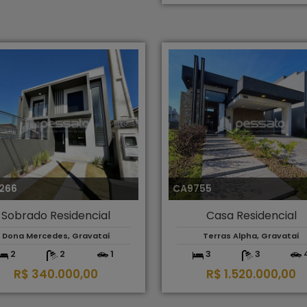
266
CA9755
Sobrado Residencial
Casa Residencial
Dona Mercedes, Gravataí
Terras Alpha, Gravataí
2
2
1
3
3
R$ 340.000,00
R$ 1.520.000,00