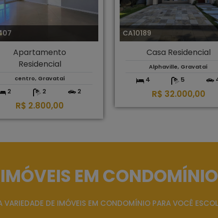
407
CA10189
Apartamento
Casa Residencial
Residencial
Alphaville, Gravataí
centro, Gravataí
4
5
2
2
2
R$ 32.000,00
R$ 2.800,00
IMÓVEIS EM CONDOMÍNIO
 VARIEDADE DE IMÓVEIS EM CONDOMÍNIO PARA VOCÊ ESCO