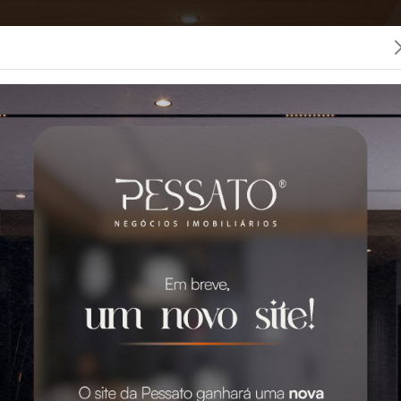
LOCAÇÃO
CONDOMÍNIOS
SEGUROS
PESSATO
 MELHOR IMOBILIÁRIA 
0 Imóveis para Venda e Aluguel em Grava
GO