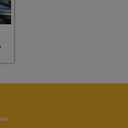
4
LHER