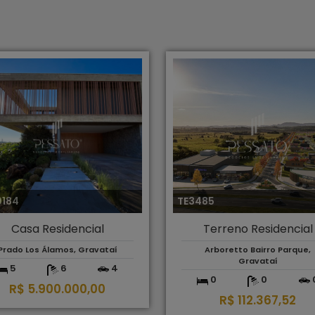
0184
TE3485
Casa Residencial
Terreno Residencial
Prado Los Álamos, Gravataí
Arboretto Bairro Parque,
Gravataí
5
6
4
0
0
R$ 5.900.000,00
R$ 112.367,52