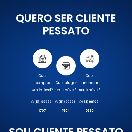
QUERO SER CLIENTE
PESSATO
Quer
Quer
comprar
Quer alugar
anunciar
um Imóvel?
um Imóvel?
seu Imóvel?
(51) 99977-
(51) 99791-
(51) 99102-
1707
1504
0390
SOU CLIENTE PESSATO