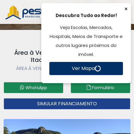
×
Descubra Tudo ao Redor!
Veja Escolas, Mercados,
Hospitais, Meios de Transporte e
outros lugares próximos do
Área à Venda, por R$ 1.200.000,00 -
imóvel.
Itacolomi - Gravataí, RS
Ver Mapa
ÁREA À VENDA | ÁREA | GRAVATAÍ | ITACOLOMI
Código: AR0061
WhatsApp
Formulário
SIMULAR FINANCIAMENTO