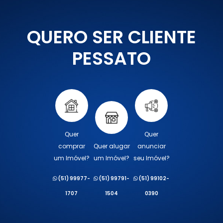
QUERO SER CLIENTE
PESSATO
Quer
Quer
comprar
Quer alugar
anunciar
um Imóvel?
um Imóvel?
seu Imóvel?
(51) 99977-
(51) 99791-
(51) 99102-
1707
1504
0390