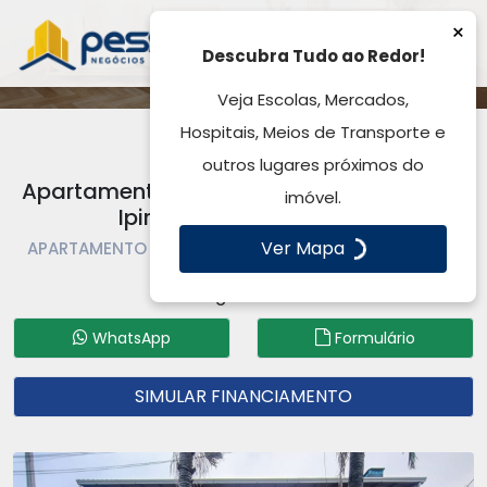
×
Descubra Tudo ao Redor!
Veja Escolas, Mercados,
Hospitais, Meios de Transporte e
outros lugares próximos do
Apartamento à Venda, 140,00m², Parque
imóvel.
Ipiranga - Gravataí, RS
Ver Mapa
APARTAMENTO À VENDA | APARTAMENTO | GRAVATAÍ |
PARQUE IPIRANGA
Código: AP6007
WhatsApp
Formulário
SIMULAR FINANCIAMENTO