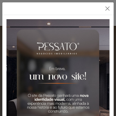
PESSATO: A MELHOR
IMOBILIÁRIA EM
GRAVATAÍ
Mais de 2.300 Imóveis para Venda e
Aluguel em Gravataí e Região.