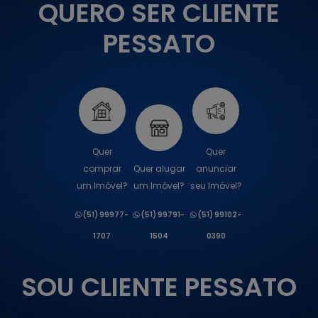
QUERO SER CLIENTE
PESSATO
Quer
Quer
comprar
Quer alugar
anunciar
um Imóvel?
um Imóvel?
seu Imóvel?
(51) 99977-
(51) 99791-
(51) 99102-
1707
1504
0390
SOU CLIENTE PESSATO