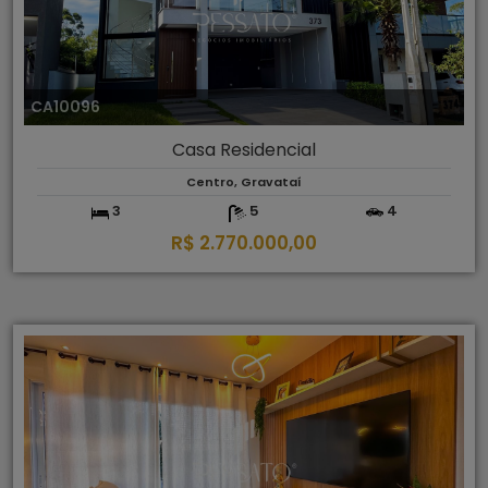
CA10096
Casa Residencial
Centro, Gravataí
3
5
4
R$ 2.770.000,00