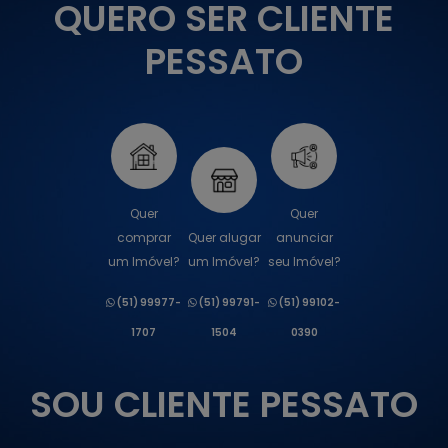
QUERO SER CLIENTE
PESSATO
Quer
Quer
comprar
Quer alugar
anunciar
um Imóvel?
um Imóvel?
seu Imóvel?
(51) 99977-
(51) 99791-
(51) 99102-
1707
1504
0390
SOU CLIENTE PESSATO