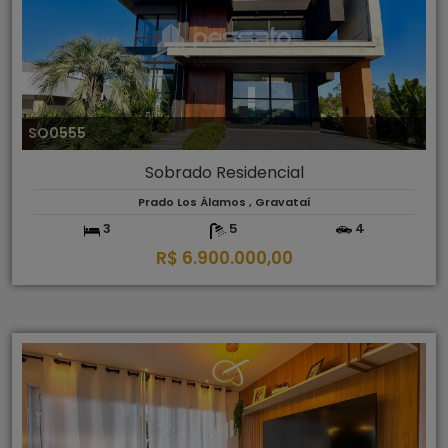
SO0555
Sobrado Residencial
Prado Los Álamos , Gravataí
3
5
4
R$ 6.900.000,00