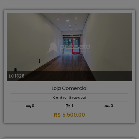
LO1328
Loja Comercial
Centro, Gravataí
0
1
0
R$ 5.500,00