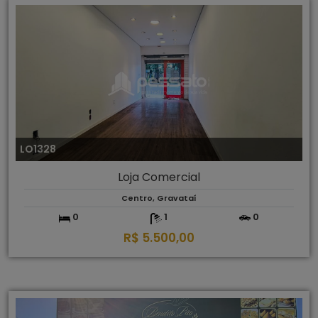
LO1328
Loja Comercial
Centro, Gravataí
0
1
0
R$ 5.500,00