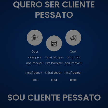
QUERO SER CLIENTE
PESSATO
Quer
Quer
comprar
Quer alugar
anunciar
um Imóvel?
um Imóvel?
seu Imóvel?
(51) 99977-
(51) 99791-
(51) 99102-
1707
1504
0390
SOU CLIENTE PESSATO