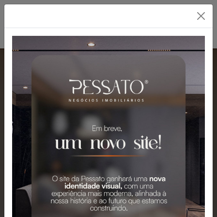
PESSATO: A MELHOR
IMOBILIÁRIA EM
GRAVATAÍ
Mais de 2.300 Imóveis para Venda e
Aluguel em Gravataí e Região.