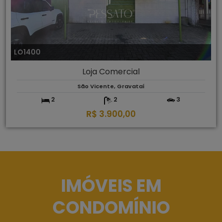
LO1400
Loja Comercial
São Vicente, Gravataí
2
2
3
R$ 3.900,00
IMÓVEIS EM
CONDOMÍNIO