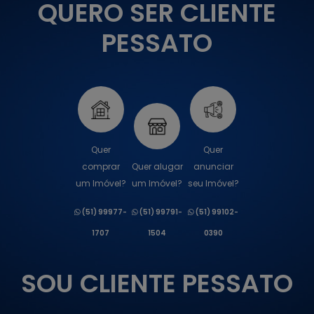
QUERO SER CLIENTE
PESSATO
Quer
Quer
comprar
Quer alugar
anunciar
um Imóvel?
um Imóvel?
seu Imóvel?
(51) 99977-
(51) 99791-
(51) 99102-
1707
1504
0390
SOU CLIENTE PESSATO