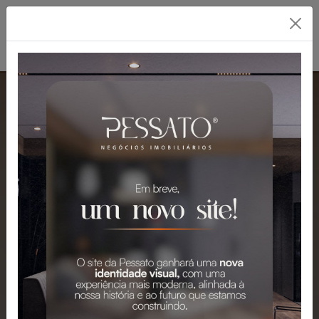
PESSATO: A MELHOR
IMOBILIÁRIA EM
GRAVATAÍ
Mais de 2.300 Imóveis para Venda e
Aluguel em Gravataí e Região.