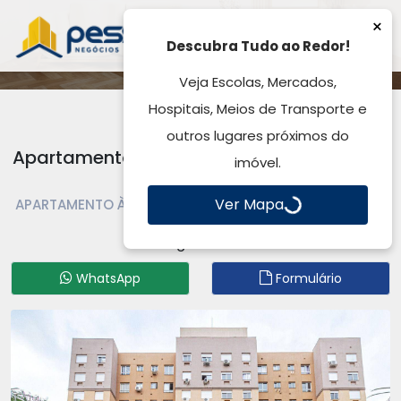
×
Descubra Tudo ao Redor!
Veja Escolas, Mercados,
Hospitais, Meios de Transporte e
outros lugares próximos do
Apartamento à Venda, Centro - Gravataí,
imóvel.
RS
Ver Mapa
APARTAMENTO À VENDA OU LOCAÇÃO | APARTAMENTO |
GRAVATAÍ | CENTRO
Código: AP4780
WhatsApp
Formulário