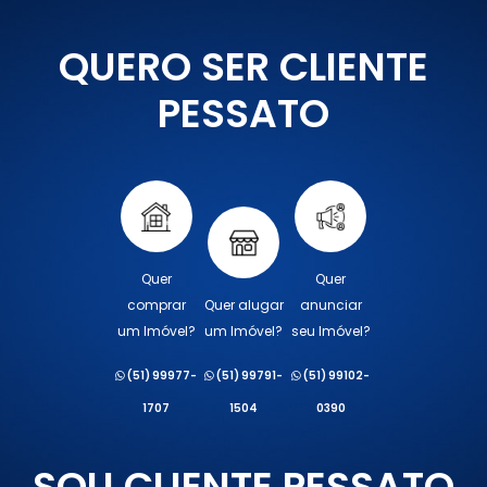
QUERO SER CLIENTE
PESSATO
Quer
Quer
comprar
Quer alugar
anunciar
um Imóvel?
um Imóvel?
seu Imóvel?
(51) 99977-
(51) 99791-
(51) 99102-
1707
1504
0390
SOU CLIENTE PESSATO