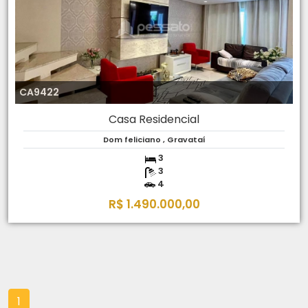
CA9422
Casa Residencial
Dom feliciano , Gravataí
3
3
4
R$ 1.490.000,00
1