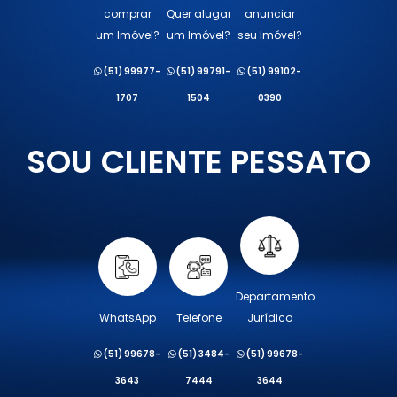
comprar
Quer alugar
anunciar
um Imóvel?
um Imóvel?
seu Imóvel?
(51) 99977-
(51) 99791-
(51) 99102-
1707
1504
0390
SOU CLIENTE PESSATO
Departamento
WhatsApp
Telefone
Jurídico
(51) 99678-
(51) 3484-
(51) 99678-
3643
7444
3644