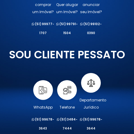
comprar
Quer alugar
anunciar
um Imóvel?
um Imóvel?
seu Imóvel?
(51) 99977-
(51) 99791-
(51) 99102-
1707
1504
0390
SOU CLIENTE PESSATO
Departamento
WhatsApp
Telefone
Jurídico
(51) 99678-
(51) 3484-
(51) 99678-
3643
7444
3644