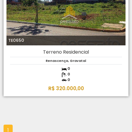
TE0650
Terreno Residencial
Renascença, Gravataí
0
0
0
R$ 320.000,00
1