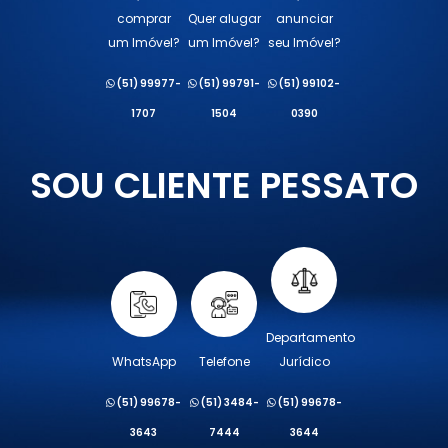
comprar
Quer alugar
anunciar
um Imóvel?
um Imóvel?
seu Imóvel?
(51) 99977-
(51) 99791-
(51) 99102-
1707
1504
0390
SOU CLIENTE PESSATO
Departamento
WhatsApp
Telefone
Jurídico
(51) 99678-
(51) 3484-
(51) 99678-
3643
7444
3644