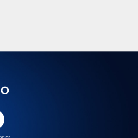
TO
nciar