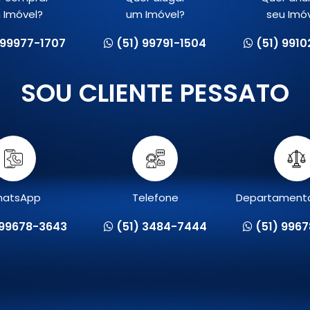
 Imóvel?
um Imóvel?
seu Imó
 99977-1707
(51) 99791-1504
(51) 991
SOU CLIENTE PESSATO
atsApp
Telefone
Departamento
 99678-3643
(51) 3484-7444
(51) 996