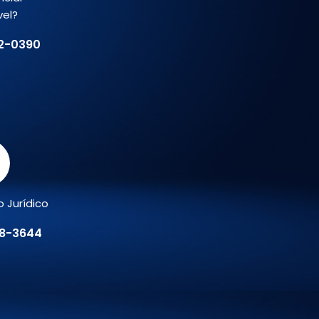
vel?
02-0390
 Jurídico
78-3644