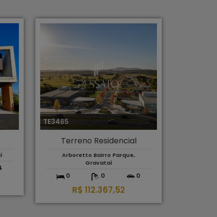
TE3485
Terreno Residencial
í
Arboretto Bairro Parque,
Gravataí
4
0
0
0
R$ 112.367,52