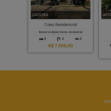
CA10294
AP5
Casa Residencial
Reserva Bela Vista, Gravataí
3
2
2
R$ 7.000,00
UMA