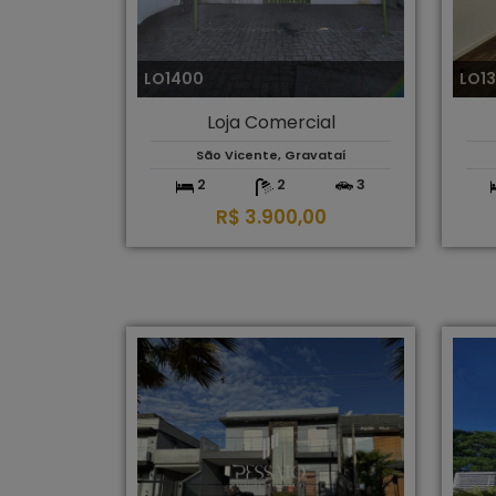
LO1400
LO1
Loja Comercial
São Vicente, Gravataí
2
2
3
R$ 3.900,00