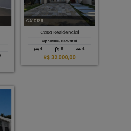
CA10189
Casa Residencial
Alphaville, Gravataí
4
5
4
2
R$ 32.000,00