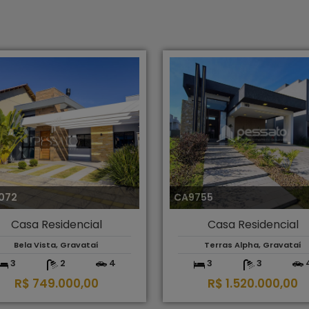
072
CA9755
Casa Residencial
Casa Residencial
Bela Vista, Gravataí
Terras Alpha, Gravataí
3
2
4
3
3
R$ 749.000,00
R$ 1.520.000,00