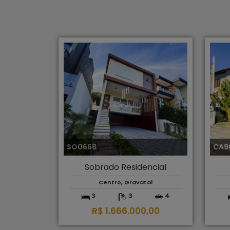
SO0668
CA9
Sobrado Residencial
Centro, Gravataí
3
3
4
R$ 1.666.000,00