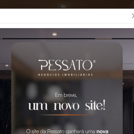
LOCAÇÃO
CONDOMÍNIOS
SEGUROS
PESSATO
 MELHOR IMOBILIÁRIA 
0 Imóveis para Venda e Aluguel em Grava
GO