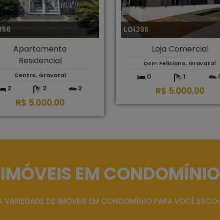
356
LO1396
Apartamento
Loja Comercial
Residencial
Dom Feliciano, Gravataí
Centro, Gravataí
0
1
2
2
2
R$ 5.000,00
R$ 5.000,00
IMÓVEIS EM CONDOMÍNIO
 VARIEDADE DE IMÓVEIS EM CONDOMÍNIO PARA VOCÊ ESCO