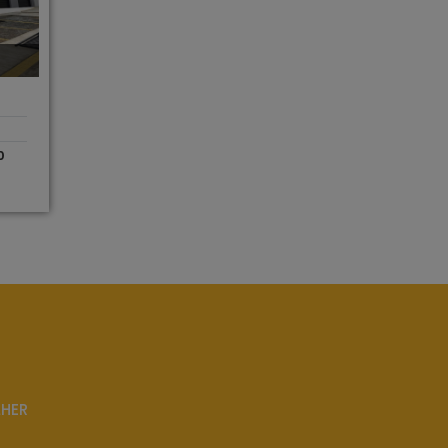
0
LHER