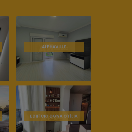
ALPHAVILLE
EDIFíCIO DONA OTíLIA