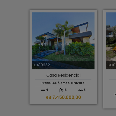
CA10232
SO0
Casa Residencial
Prado Los Álamos, Gravataí
4
5
5
R$ 7.450.000,00