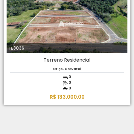
TE3036
Terreno Residencial
Oriço, Gravataí
0
0
0
R$ 133.000,00