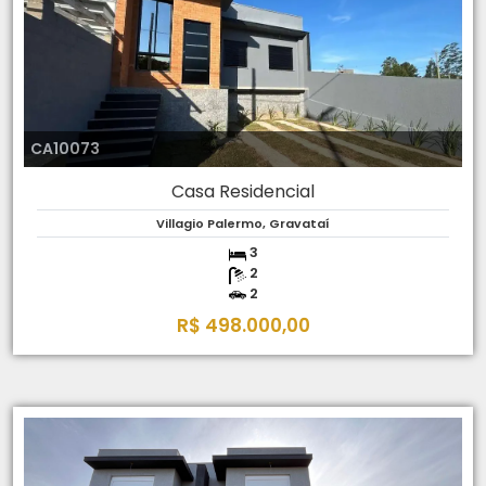
CA10073
Casa Residencial
Villagio Palermo, Gravataí
3
2
2
R$ 498.000,00