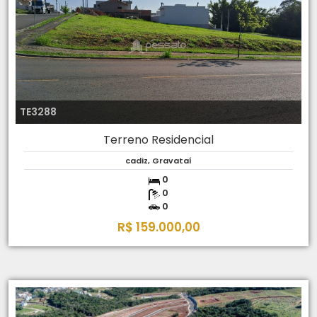
TE3288
Terreno Residencial
cadiz, Gravataí
0
0
0
R$ 159.000,00