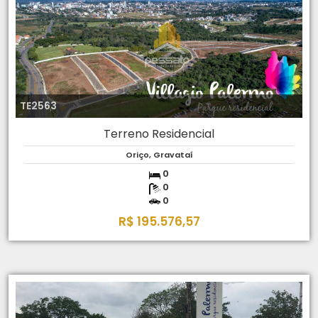
TE2563
Terreno Residencial
Oriço, Gravataí
0
0
0
R$ 195.576,57