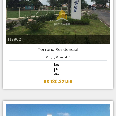
TE2902
Terreno Residencial
Oriço, Gravataí
0
0
0
R$ 180.321,56