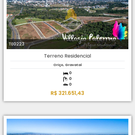
TE0223
Terreno Residencial
Oriço, Gravataí
0
0
0
R$ 321.651,43