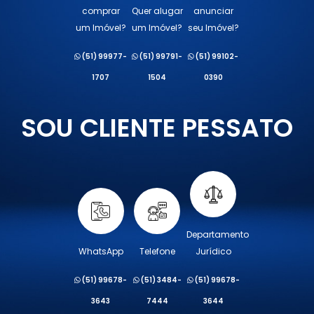
comprar
Quer alugar
anunciar
um Imóvel?
um Imóvel?
seu Imóvel?
(51) 99977-
(51) 99791-
(51) 99102-
1707
1504
0390
SOU CLIENTE PESSATO
Departamento
WhatsApp
Telefone
Jurídico
(51) 99678-
(51) 3484-
(51) 99678-
3643
7444
3644