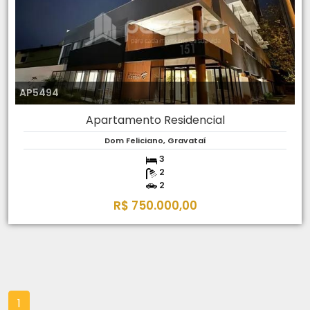
AP5494
Apartamento Residencial
Dom Feliciano, Gravataí
3
2
2
R$ 750.000,00
1