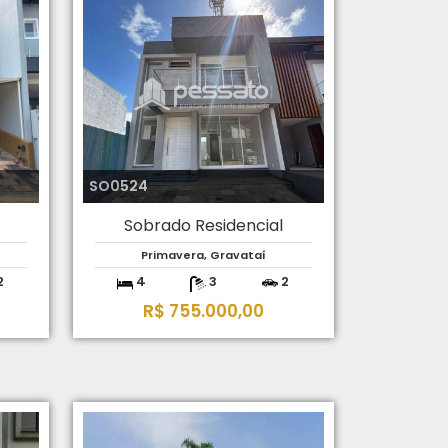
SO0524
Sobrado Residencial
Primavera, Gravataí
2
4
3
2
R$ 755.000,00