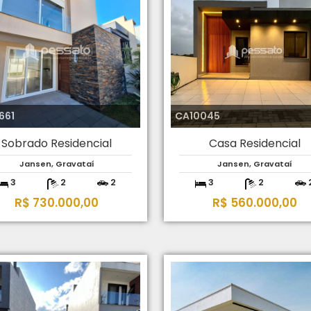
661
CA10045
Sobrado Residencial
Casa Residencial
Jansen, Gravataí
Jansen, Gravataí
3
2
2
3
2
R$ 730.000,00
R$ 560.000,00