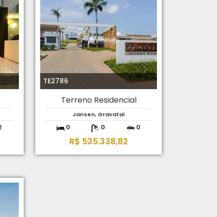
TE2786
Terreno Residencial
Jansen, Gravataí
2
0
0
0
R$ 535.338,82