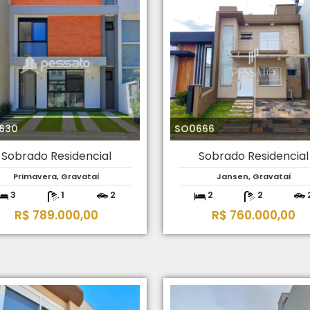
630
SO0666
Sobrado Residencial
Sobrado Residencial
Primavera, Gravataí
Jansen, Gravataí
3
1
2
2
2
R$ 789.000,00
R$ 760.000,00