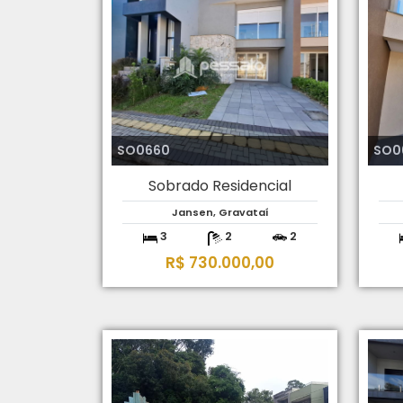
SO0660
SO0
Sobrado Residencial
Jansen, Gravataí
3
2
2
R$ 730.000,00