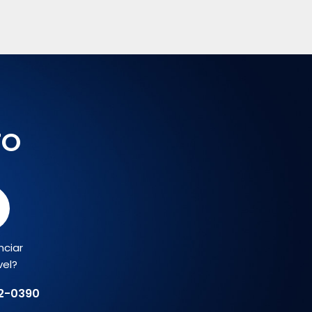
TO
nciar
vel?
02-0390